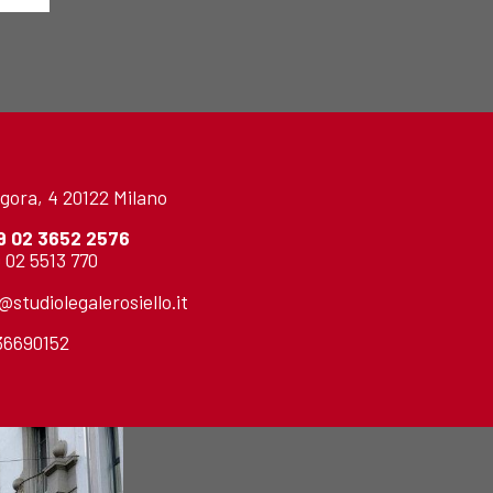
gora, 4 20122 Milano
9 02 3652 2576
 02 5513 770
o@studiolegalerosiello.it
736690152