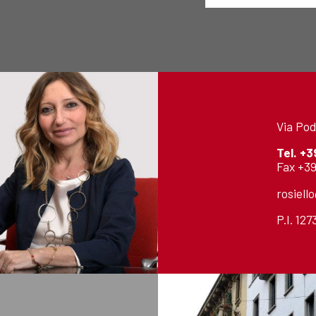
Via Pod
Tel.
+3
Fax +39
rosiell
P.I. 12