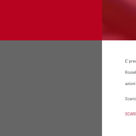
E’ pre
Rosiel
azioni
Scaric
SCARI