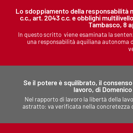
Lo sdoppiamento della responsabilità ne
c.c., art. 2043 c.c. e obblighi multiliv
Tambasco, 8 ap
In questo scritto viene esaminata la senten
una responsabilità aquiliana autonoma d
v
Se il potere è squilibrato, il consens
lavoro, di Domenic
Nel rapporto di lavoro la libertà della la
astratto: va verificata nella concretezza d