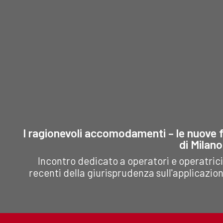
rappresenta ormai un
rappresenta ormai 
elemento
elemento
imprescindibile tra
imprescindibile tr
quelli che il giudice di
quelli che il giudice 
merito deve
merito deve
considerare qualora il
considerare qualora 
lavoratore lamenti un
lavoratore lamenti 
danno. Il benessere...
danno. Il benessere.
I ragionevoli accomodamenti – le nuove f
di Milan
Incontro dedicato a operatori e operatrici 
recenti della giurisprudenza sull'applicazi