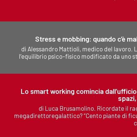
Stress e mobbing: quando c’è mal
di Alessandro Mattioli, medico del lavoro. Lo
l’equilibrio psico-fisico modificato da uno s
Lo smart working comincia dall’ufficio
spazi,
di Luca Brusamolino. Ricordate il r
megadirettoregalattico? “Cento piante di ficu
c