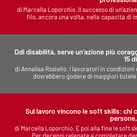
di Marcella Loporchio. Il successo di un'azie
filo, ancora una volta, nella capacità di 
Ddl disabilità, serve un’azione più corag
15 d
di Annalisa Rosiello. I lavoratori in condizion
dovrebbero godere di maggiori tutele e
Sul lavoro vincono le soft skills: chi
persone,
di Marcella Loporchio. E poi alla fine le soft sk
Per decenni relegate a completare degl