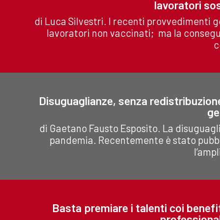
lavoratori so
di Luca Silvestri. I recenti provvedimenti g
lavoratori non vaccinati; ma la conseg
c
Disuguaglianze, senza redistribuzione 
ge
di Gaetano Fausto Esposito. La disuguagl
pandemia. Recentemente è stato pubbli
l’ampl
Basta premiare i talenti coi benefi
professiona