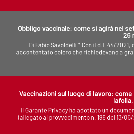
Obbligo vaccinale: come si agirà nei se
26 
Di Fabio Savoldelli * Con il d.l. 44/2021,
accontentato coloro che richiedevano a gran 
Vaccinazioni sul luogo di lavoro: come t
Iafolla
Il Garante Privacy ha adottato un documento
(allegato al provvedimento n. 198 del 13/05/