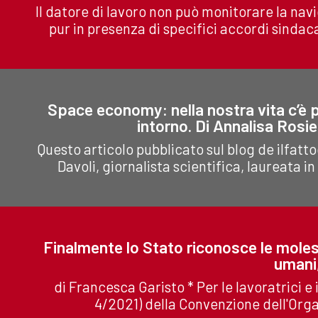
Il datore di lavoro non può monitorare la nav
pur in presenza di specifici accordi sindaca
Space economy: nella nostra vita c’è 
intorno. Di Annalisa Rosie
Questo articolo pubblicato sul blog de ilfatt
Davoli, giornalista scientifica, laureata in
Finalmente lo Stato riconosce le molesti
umani
di Francesca Garisto * Per le lavoratrici e i
4/2021) della Convenzione dell'Orga