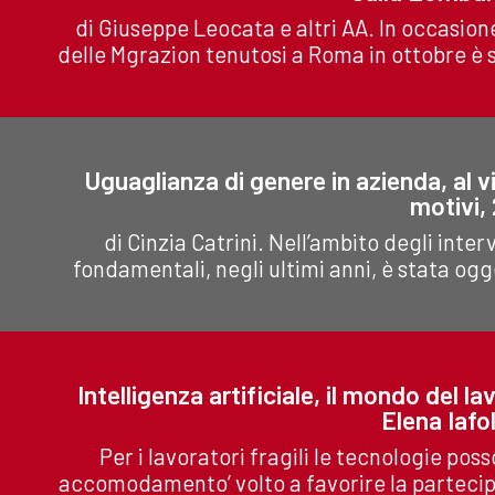
di Giuseppe Leocata e altri AA. In occasion
delle Mgrazion tenutosi a Roma in ottobre è s
Uguaglianza di genere in azienda, al vi
motivi,
di Cinzia Catrini. Nell’ambito degli interv
fondamentali, negli ultimi anni, è stata ogge
Intelligenza artificiale, il mondo del l
Elena Iafo
Per i lavoratori fragili le tecnologie po
accomodamento’ volto a favorire la partecipa