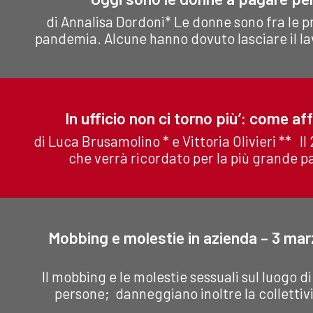
di Annalisa Dordoni* Le donne sono fra le p
pandemia. Alcune hanno dovuto lasciare il la
In ufficio non ci torno più’: come af
di Luca Brusamolino * e Vittoria Olivieri ** I
che verrà ricordato per la più grande p
Mobbing e molestie in azienda – 3 marz
Il mobbing e le molestie sessuali sul luogo di
persone; danneggiano inoltre la collettiv