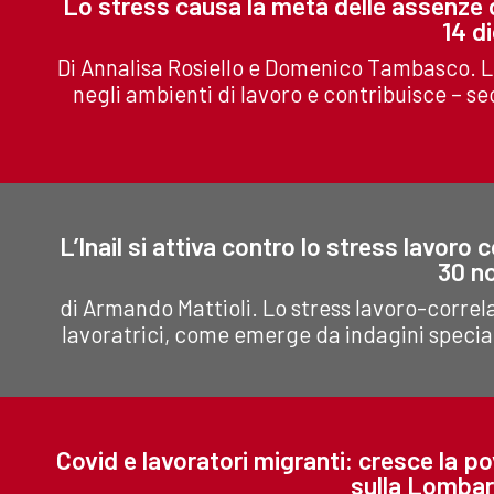
Lo stress causa la metà delle assenze d
14 d
Di Annalisa Rosiello e Domenico Tambasco. L
negli ambienti di lavoro e contribuisce –
L’Inail si attiva contro lo stress lavoro 
30 n
di Armando Mattioli. Lo stress lavoro-correl
lavoratrici, come emerge da indagini speciali
Covid e lavoratori migranti: cresce la po
sulla Lombar