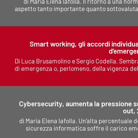
di Maria Elena Iafolla. Il ritorno a una nor
aspetto tanto importante quanto sottovalutat
Smart working, gli accordi individual
d’emerge
Di Luca Brusamolino e Sergio Codella. Sembr
di emergenza o, perlomeno, della vigenza del
Cybersecurity, aumenta la pressione sui
out,
di Maria Elena Iafolla. Un’alta percentuale d
sicurezza informatica soffre il carico emo