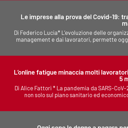
Le imprese alla prova del Covid-19: tra
m
Di Federico Lucia* L’evoluzione delle organiz
management e dai lavoratori, permette oggi 
L’online fatigue minaccia molti lavoratori
5 
Di Alice Fattori * La pandemia da SARS-CoV-
non solo sul piano sanitario ed economico
Oggi sono le donne a pagare per p