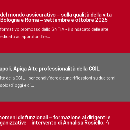
el mondo assicurativo – sulla qualità della vita
no, Bologna e Roma – settembre e ottobre 2025
formativo promosso dallo SNFIA – il sindacato delle alte
dedicato ad approfondire...
poli, Apiqa Alte professionalità della CGIL
ità della CGIL - per condividere alcune riflessioni su due temi
olo) di oggi e di...
nomeni disfunzionali – formazione ai dirigenti e
ganizzative – intervento di Annalisa Rosiello, 4