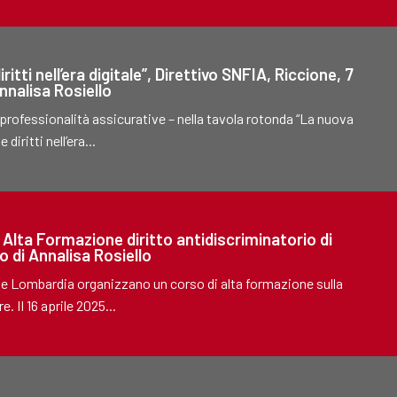
tti nell’era digitale”, Direttivo SNFIA, Riccione, 7
nnalisa Rosiello
 professionalità assicurative – nella tavola rotonda “La nuova
diritti nell’era...
i Alta Formazione diritto antidiscriminatorio di
o di Annalisa Rosiello
gione Lombardia organizzano un corso di alta formazione sulla
. Il 16 aprile 2025...