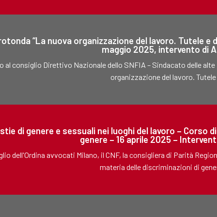
otonda “La nuova organizzazione del lavoro. Tutele e diri
maggio 2025, intervento di A
o al consiglio Direttivo Nazionale dello SNFIA – Sindacato delle alte
organizzazione del lavoro. Tutele e 
stie di genere e sessuali nei luoghi del lavoro – Corso d
genere – 16 aprile 2025 – Intervent
iglio dell'Ordina avvocati Milano, il CNF, la consigliera di Parità Re
materia delle discriminazioni di genere