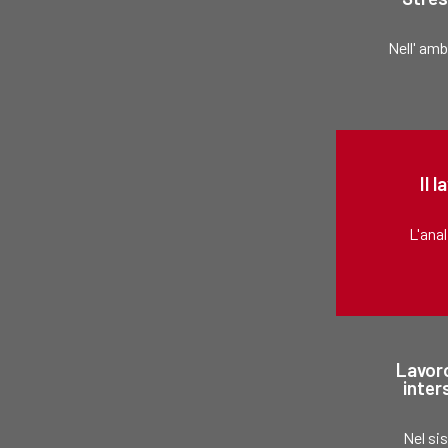
Nell' amb
Il 
L'anal
Lavoro
inter
Nel sis