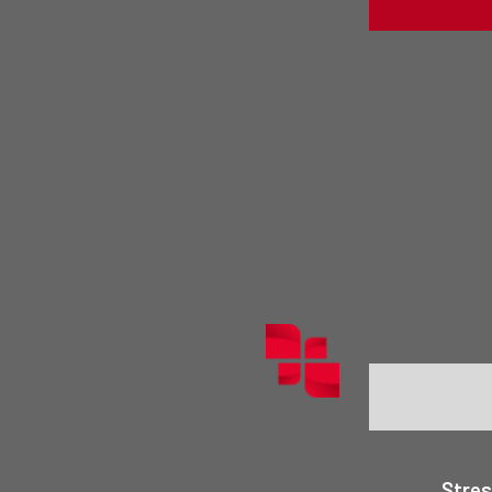
Il gender g
ma dalle con
di concilia
con ii turni,
o 
Stres