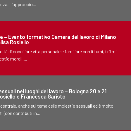
anza. L’approccio...
tie – Evento formativo Camera del lavoro di Milano
lisa Rosiello
tà di conciliare vita personale e familiare con ii turni, i ritmi
estie morali,...
ssuali nei luoghi del lavoro – Bologna 20 e 21
osiello e Francesca Garisto
centrale, anche sul tema delle molestie sessuali ed è molto
 (con contributi in...