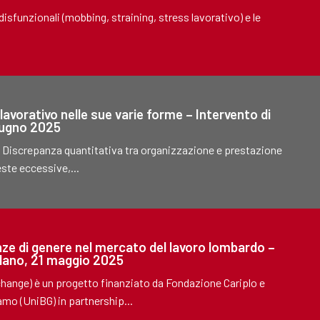
isfunzionali (mobbing, straining, stress lavorativo) e le
lavorativo nelle sue varie forme – Intervento di
giugno 2025
e: Discrepanza quantitativa tra organizzazione e prestazione
este eccessive,...
e di genere nel mercato del lavoro lombardo –
Milano, 21 maggio 2025
ange) è un progetto finanziato da Fondazione Cariplo e
amo (UniBG) in partnership...