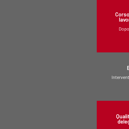
Corso
lavo
Dopo 
Intervent
Quali
deleg