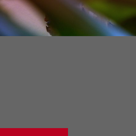
L'analisi della percezione de
bito del ciclo dei seminari
particolare riferimento alla
lla figura del giuslavorista
scelta e alla valorizzazione 
ntona, la Consulta giuridica
trova un solido fondamento 
era del Lavoro di Milano ha
sanciti dall'ordinamen
 per il giorno 15 giugno, un...