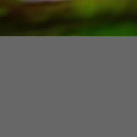
l lavoro, con
 libertà di
del talento,
Nel sistema delle tutele giuslavoristiche
nei principi
contemporanee, l’intersezione tra
to...
genere, disabilità e ruolo di caregiver
impone una rilettura sostanziale del
principio di eguaglianza. L’approccio...