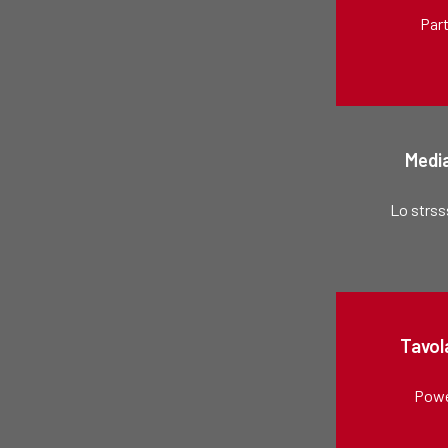
Part
Media
Lo strss
Tavol
PoweR