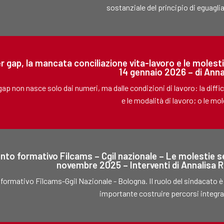
sostanziale del principio di eguagli
er gap, la mancata conciliazione vita-lavoro e le moles
14 gennaio 2026 – di Anna
gap non nasce solo dai numeri, ma dalle condizioni di lavoro: la difficol
e le modalità di lavoro; o le mol
nto formativo Filcams – Cgil nazionale – Le molestie se
novembre 2025 – Interventi di Annalisa R
formativo Filcams-Ggil Nazionale - Bologna. Il ruolo del sindacato è 
importante costruire percorsi integrati