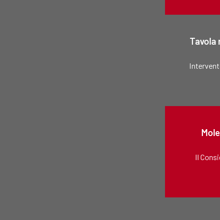
Tavola r
Intervent
Mole
Il Cons