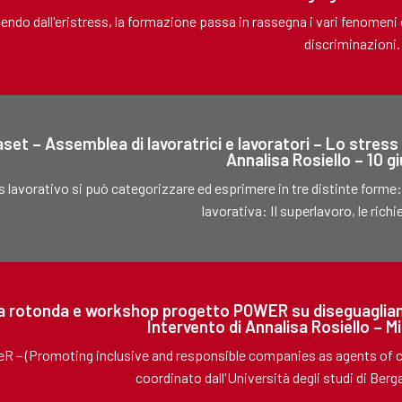
endo dall'eristress, la formazione passa in rassegna i vari fenomeni d
discriminazioni.
set – Assemblea di lavoratrici e lavoratori – Lo stress 
Annalisa Rosiello – 10 
s lavorativo si può categorizzare ed esprimere in tre distinte form
lavorativa: Il superlavoro, le richi
a rotonda e workshop progetto POWER su diseguaglianz
Intervento di Annalisa Rosiello – 
 – (Promoting inclusive and responsible companies as agents of ch
coordinato dall'Università degli studi di Berg