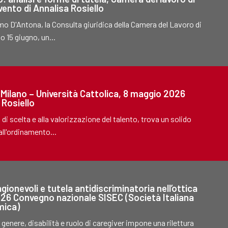
vento di Annalisa Rosiello
imo D'Antona, la Consulta giuridica della Camera del Lavoro di
o 15 giugno, un...
, Milano – Università Cattolica, 8 maggio 2026
 Rosiello
 di scelta e alla valorizzazione del talento, trova un solido
ll'ordinamento...
ionevoli e tutela antidiscriminatoria nell’ottica
2026 Convegno nazionale SISEC (Società Italiana
mica)
genere, disabilità e ruolo di caregiver impone una rilettura