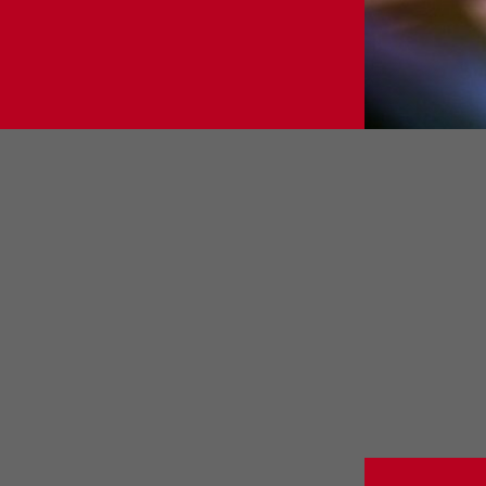
Nell' am
dedicato a
Massimo D'A
della Cam
organizzato,