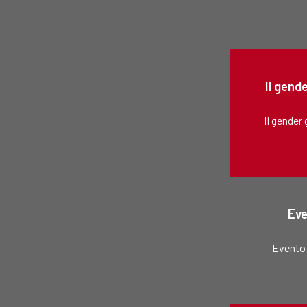
Il gend
Il gender 
Eve
Evento 