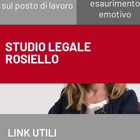
esaurimento
sul posto di lavoro
emotivo
STUDIO LEGALE
ROSIELLO
LINK UTILI