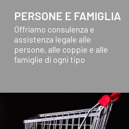
PERSONE E FAMIGLIA
Offriamo consulenza e
assistenza legale alle
persone, alle coppie e alle
famiglie di ogni tipo