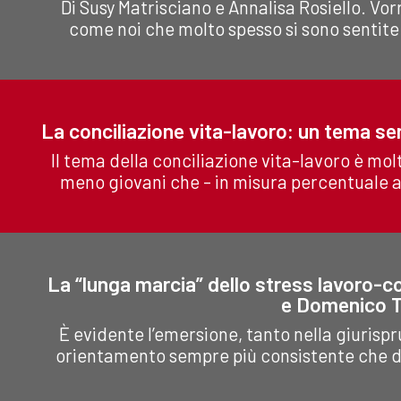
Di Susy Matrisciano e Annalisa Rosiello. V
come noi che molto spesso si sono sentite i
La conciliazione vita-lavoro: un tema sen
Il tema della conciliazione vita-lavoro è mol
meno giovani che - in misura percentuale a
La “lunga marcia” dello stress lavoro-co
e Domenico T
È evidente l’emersione, tanto nella giurispr
orientamento sempre più consistente che de