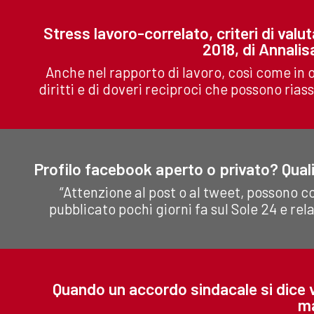
Stress lavoro-correlato, criteri di val
2018, di Annalis
Anche nel rapporto di lavoro, così come in o
diritti e di doveri reciproci che possono rias
Profilo facebook aperto o privato? Quali
“Attenzione al post o al tweet, possono co
pubblicato pochi giorni fa sul Sole 24 e rela
Quando un accordo sindacale si dice v
ma