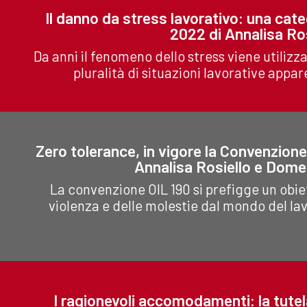
Il danno da stress lavorativo: una cate
2022 di Annalisa R
Da anni il fenomeno dello stress viene utilizz
pluralità di situazioni lavorative appar
Zero tolerance, in vigore la Convenzione 
Annalisa Rosiello e Dom
La convenzione OIL 190 si prefigge un obiet
violenza e delle molestie dal mondo del l
I ragionevoli accomodamenti: la tutela 