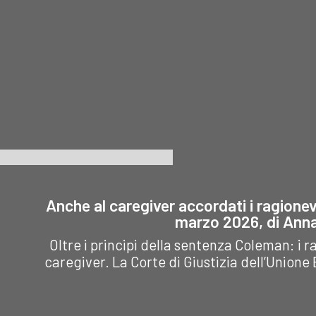
La CGUE, con sente
compensativo è il caso
dell'11 settembre 2
della sentenza del
qui commentata, se
Tribunale di Salerno che
un punto di svolta: i
commentiamo: Un
diritto ai "ragionevo
dipendente comunale,
accomodamenti" n
responsabile di
riguarda solo le pers
strutture sportive, ha
con disabilità, ma
convenuto in...
coinvolge anche..
Anche al caregiver accordati i ragione
marzo 2026, di Anna
Oltre i principi della sentenza Coleman: 
caregiver. La Corte di Giustizia dell’Union