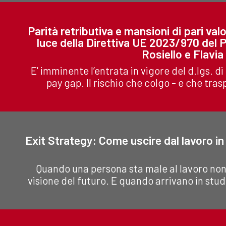
Parità retributiva e mansioni di pari va
luce della Direttiva UE 2023/970 del 
Rosiello e Flavi
E' imminente l’entrata in vigore del d.lgs. 
pay gap. Il rischio che colgo - e che tras
Exit Strategy: Come uscire dal lavoro in
Quando una persona sta male al lavoro non 
visione del futuro. E quando arrivano in stud