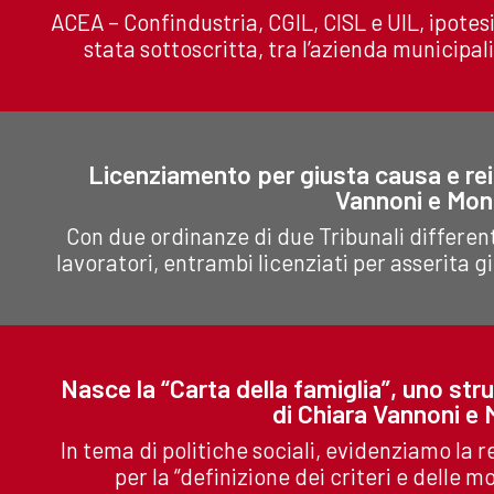
ACEA – Confindustria, CGIL, CISL e UIL, ipotes
stata sottoscritta, tra l’azienda municipa
Licenziamento per giusta causa e rei
Vannoni e Mon
Con due ordinanze di due Tribunali different
lavoratori, entrambi licenziati per asserita 
Nasce la “Carta della famiglia”, uno st
di Chiara Vannoni e 
In tema di politiche sociali, evidenziamo la 
per la “definizione dei criteri e delle mo