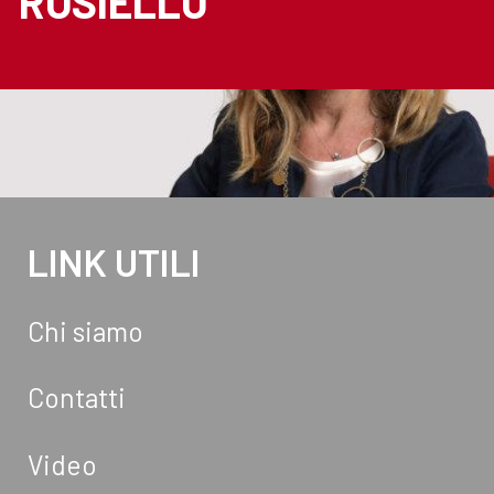
ROSIELLO
LINK UTILI
Chi siamo
Contatti
Video