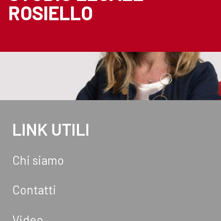
ROSIELLO
LINK UTILI
Chi siamo
Contatti
Video