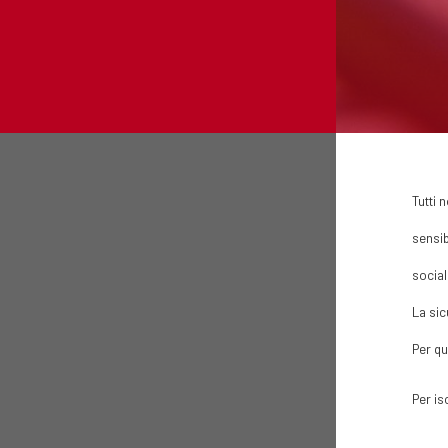
Tutti 
sensib
social
La sic
Per qu
Per is