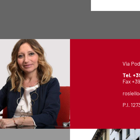
Via Pod
Tel.
+3
Fax +39
rosiell
P.I. 12