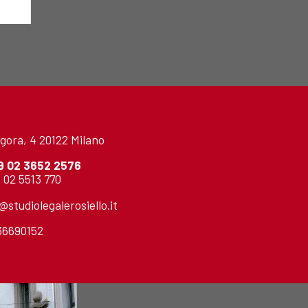
gora, 4 20122 Milano
9 02 3652 2576
 02 5513 770
o@studiolegalerosiello.it
736690152