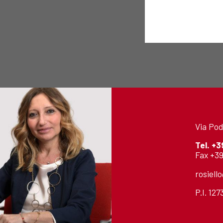
Via Pod
Tel.
+3
Fax +39
rosiell
P.I. 12