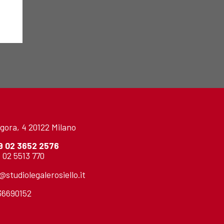
gora, 4 20122 Milano
9 02 3652 2576
 02 5513 770
o@studiolegalerosiello.it
736690152