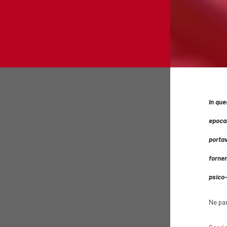
In que
epocal
portav
fornen
psico-
Ne par