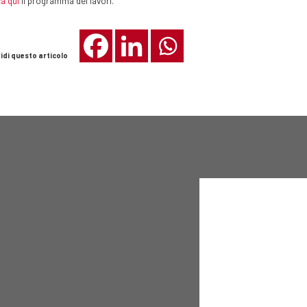
a qui
il programma dei lavori.
idi questo articolo