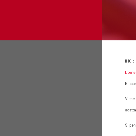
Il 10 
Domen
Riccar
Viene 
adatta
Si pen