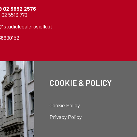
9 02 3652 2576
 02 5513 770
o@studiolegalerosiello.it
736690152
COOKIE & POLICY
Cookie Policy
Privacy Policy