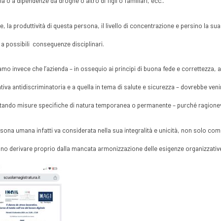
ia o a dipendenze da droghe o altro di figli o familiari, ecc..
, la produttività di questa persona, il livello di concentrazione e persino la sua 
a possibili conseguenze disciplinari.
amo invece che l’azienda – in ossequio ai principi di buona fede e correttezza, ai 
iva antidiscriminatoria e a quella in tema di salute e sicurezza – dovrebbe veni
tando misure specifiche di natura temporanea o permanente – purché ragionevol
sona umana infatti va considerata nella sua integralità e unicità, non solo com
o derivare proprio dalla mancata armonizzazione delle esigenze organizzative c