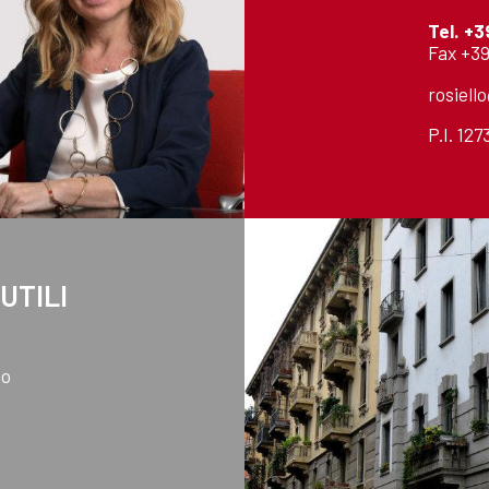
Tel.
+3
Fax +39
rosiell
P.I. 12
 UTILI
mo
i