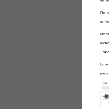
malatt
Ebbene
anche 
Riteni
normat
– adot
La per
posson