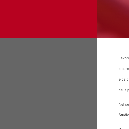
Lavora
sicure
e da d
della 
Nel se
Studio