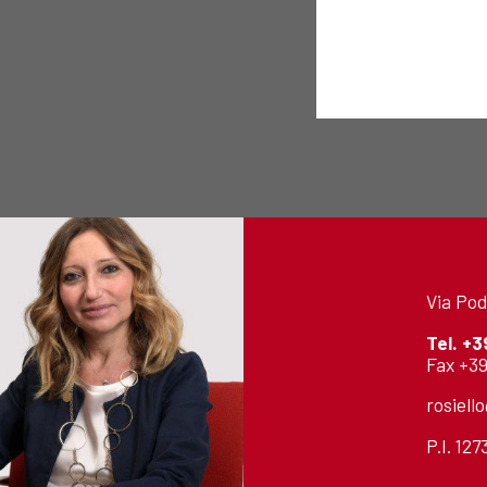
Via Pod
Tel.
+3
Fax +39
rosiell
P.I. 12