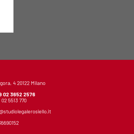
gora, 4 20122 Milano
9 02 3652 2576
 02 5513 770
o@studiolegalerosiello.it
736690152