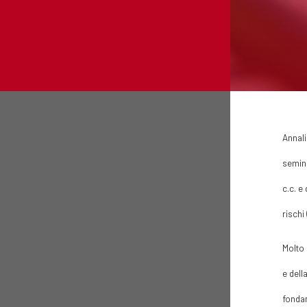
Annali
semina
c.c. e
rischi 
Molto 
e dell
fondam