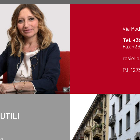
Via Pod
Tel.
+3
Fax +39
rosiell
P.I. 12
 UTILI
mo