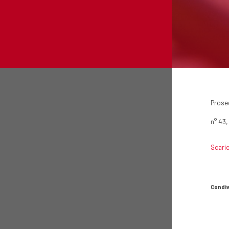
Proseg
n° 43,
Scaric
Condiv