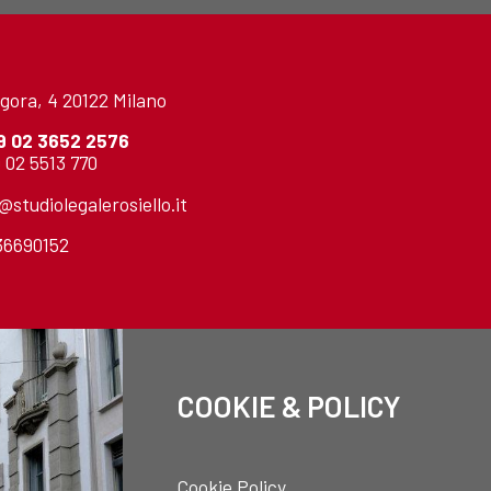
gora, 4 20122 Milano
9 02 3652 2576
 02 5513 770
o@studiolegalerosiello.it
736690152
COOKIE & POLICY
Cookie Policy