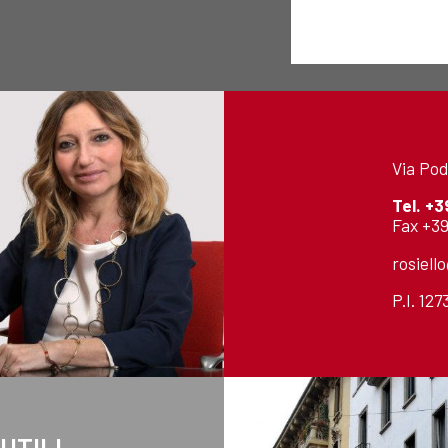
Via Pod
Tel.
+3
Fax +39
rosiell
P.I. 12
 UTILI