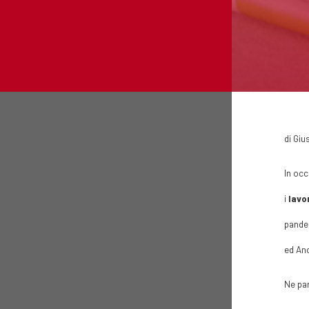
di Giu
In occ
i
lavo
pandem
ed Anc
Ne pa