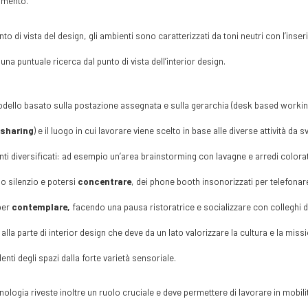
amento.
nto di vista del design, gli ambienti sono caratterizzati da toni neutri con l’ins
una puntuale ricerca dal punto di vista dell’interior design.
dello basato sulla postazione assegnata e sulla gerarchia (desk based working
 sharing
) e il luogo in cui lavorare viene scelto in base alle diverse attività da s
ti diversificati: ad esempio un’area brainstorming con lavagne e arredi colora
no silenzio e potersi
concentrare
, dei phone booth insonorizzati per telefonar
per
contemplare,
facendo una pausa ristoratrice e socializzare con colleghi di 
alla parte di interior design che deve da un lato valorizzare la cultura e la miss
enti degli spazi dalla forte varietà sensoriale.
nologia riveste inoltre un ruolo cruciale e deve permettere di lavorare in mobilit