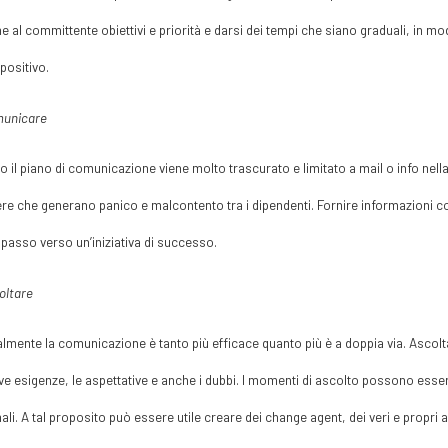
e al committente obiettivi e priorità e darsi dei tempi che siano graduali, in 
positivo.
municare
 il piano di comunicazione viene molto trascurato e limitato a mail o info nella
re che generano panico e malcontento tra i dipendenti. Fornire informazioni conti
passo verso un’iniziativa di successo.
oltare
lmente la comunicazione è tanto più efficace quanto più è a doppia via. Ascolta
ive esigenze, le aspettative e anche i dubbi. I momenti di ascolto possono esser
ali. A tal proposito può essere utile creare dei change agent, dei veri e propr