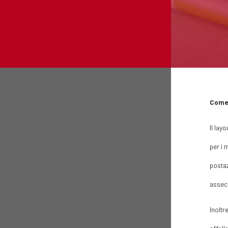
Come 
Il lay
per i 
postaz
asseco
Inoltre