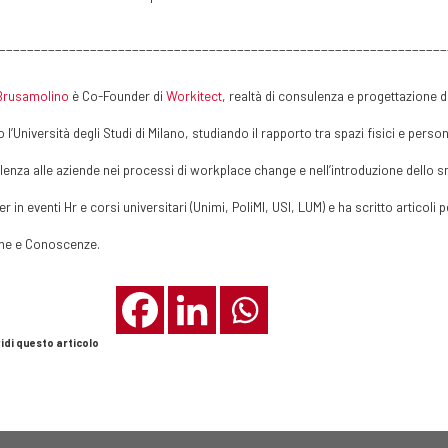
________________________________________________________________
Brusamolino
è Co-Founder di
Workitect
, realtà di consulenza e progettazione d
 l’Università degli Studi di Milano, studiando il rapporto tra spazi fisici e perso
enza alle aziende nei processi di workplace change e nell’introduzione dello s
r in eventi Hr e corsi universitari (Unimi, PoliMI, USI, LUM) e ha scritto articoli 
ne e Conoscenze.
idi questo articolo