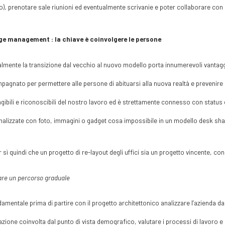
o), prenotare sale riunioni ed eventualmente scrivanie e poter collaborare con i
e management : la chiave è coinvolgere le persone
lmente la transizione dal vecchio al nuovo modello porta innumerevoli vantag
agnato per permettere alle persone di abituarsi alla nuova realtà e prevenire le 
ngibili e riconoscibili del nostro lavoro ed è strettamente connesso con status
alizzate con foto, immagini o gadget cosa impossibile in un modello desk sha
r sì quindi che un progetto di re-layout degli uffici sia un progetto vincente, 
are un percorso graduale
damentale prima di partire con il progetto architettonico analizzare l’azienda dal
zione coinvolta dal punto di vista demografico, valutare i processi di lavoro e il li