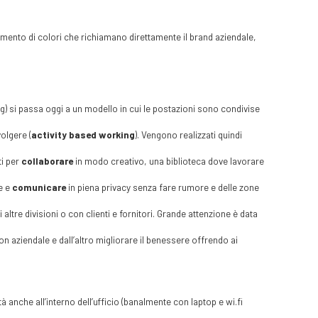
erimento di colori che richiamano direttamente il brand aziendale,
) si passa oggi a un modello in cui le postazioni sono condivise
volgere (
activity based working
). Vengono realizzati quindi
ti per
collaborare
in modo creativo, una biblioteca dove lavorare
e e
comunicare
in piena privacy senza fare rumore e delle zone
altre divisioni o con clienti e fornitori. Grande attenzione è data
ion aziendale e dall’altro migliorare il benessere offrendo ai
à anche all’interno dell’ufficio (banalmente con laptop e wi.fi