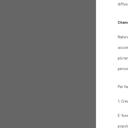
diffus
Chang
Natura
accomp
più ta
person
Per fa
1: Cre
E’ fon
popola