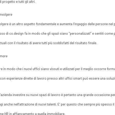
 progetto e tutti gli altri.
nvolgere
lgere è un altro aspetto fondamentale e aumenta l’ingaggio delle persone nel pro
so di co.design fa in modo che gli spazi siano “personalizzati” e sentiti come 
uali con il risultato di avere tutti più soddisfatti del risultato finale.
rmare
re in modo che i nuovi uffici siano vissuti e utilizzati per il meglio occorre fo
 con esperienze dirette di lavoro presso altri uffici smart può essere una soluzi
’azienda investire su nuovi spazi di lavoro è pertanto una grande occasione per r
gi anche nell’attrazione di nuovi talenti. E’ per questo che sempre più spesso il
ne HR in affiancamento a quella immobiliare.