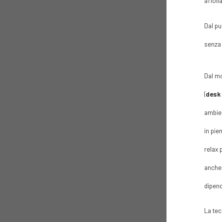
affoll
Dal pu
senza 
Dal mo
(
desk
ambien
in pie
relax 
anche 
dipend
La tec