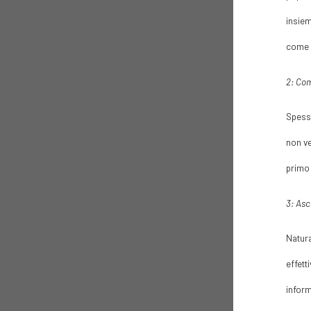
insiem
come 
2: Co
Spesso
non ve
primo 
3: Asc
Natura
effett
inform