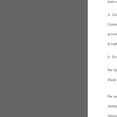
team di
4: Coi
Coinvo
proces
progett
5: Fo
Per fa
d’aula
Per un
vantag
funzio