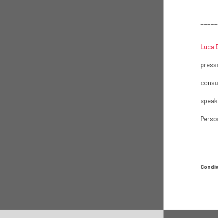
_____
Luca 
presso
consul
speake
Perso
Condiv