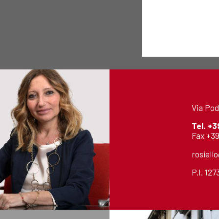
Via Pod
Tel.
+3
Fax +39
rosiell
P.I. 12