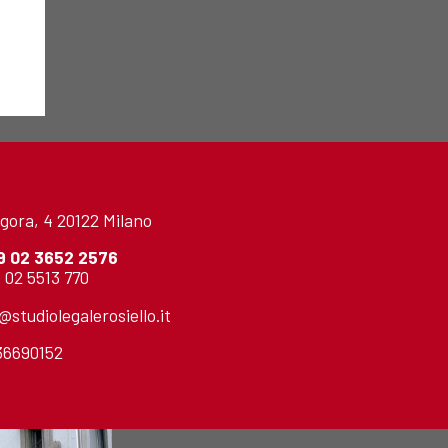
gora, 4 20122 Milano
9 02 3652 2576
 02 5513 770
o@studiolegalerosiello.it
736690152