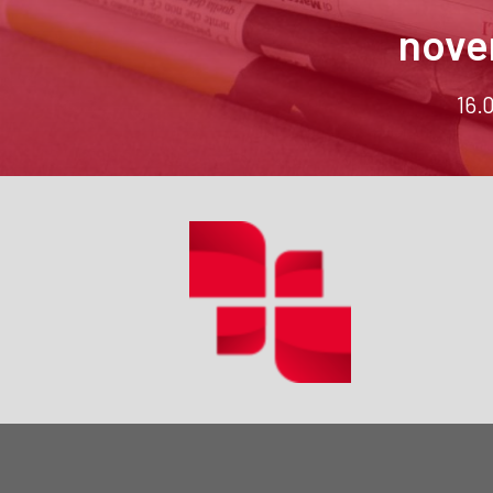
nove
16.