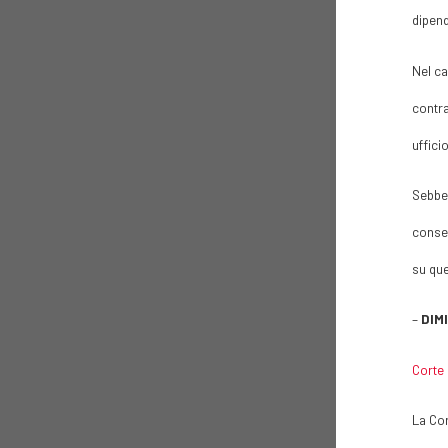
dipend
Nel ca
contra
ufficio
Sebben
conser
su que
–
DIM
Corte 
La Cor