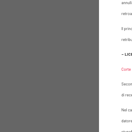
annull
retroa
Il pri
retrib
– LI
Corte 
Second
di rec
Nel ca
datore
stupef