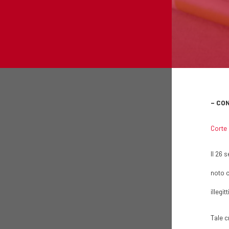
– CO
Corte 
Il 26 
noto c
illegi
Tale c