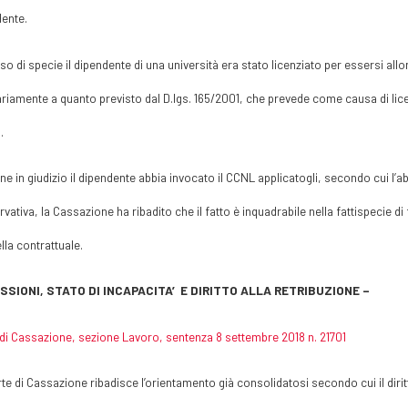
ente.
so di specie il dipendente di una università era stato licenziato per essersi allo
riamente a quanto previsto dal D.lgs. 165/2001, che prevede come causa di lice
.
e in giudizio il dipendente abbia invocato il CCNL applicatogli, secondo cui l’
vativa, la Cassazione ha ribadito che il fatto è inquadrabile nella fattispecie di 
lla contrattuale.
ISSIONI, STATO DI INCAPACITA’ E DIRITTO ALLA RETRIBUZIONE –
di Cassazione, sezione Lavoro, sentenza 8 settembre 2018 n. 21701
te di Cassazione ribadisce l’orientamento già consolidatosi secondo cui il diritt