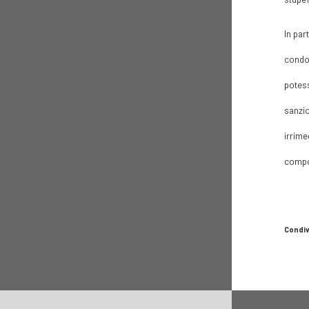
In par
condot
potess
sanzio
irrime
compo
Condiv