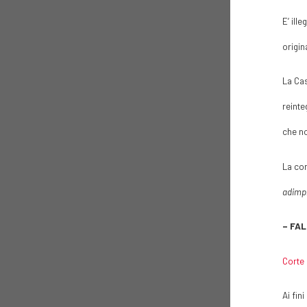
E’ ill
origin
La Cas
reinte
che no
La con
adimp
– FA
Corte 
Ai fin