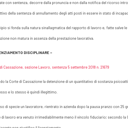
ate con sentenza, decorre dalla pronuncia e non dalla notifica del ricorso introd
ttivo della sentenza di annullamento degli atti posti in essere in stato di incapac
ncipio si fonda sulla natura sinallagmatica del rapporto di lavoro e, fatte salve le i
uzione non matura in assenza della prestazione lavorativa.
CENZIAMENTO DISCIPLINARE –
di Cassazione, sezione Lavoro, sentenza 5 settembre 2018 n. 21679
o la Corte di Cassazione la detenzione di un quantitativo di sostanza psicoatti
esso e lo stesso è quindi illegittimo.
so di specie un lavoratore, rientrato in azienda dopo la pausa pranzo con 25 g
 di lavoro era venuto irrimediabilmente meno il vincolo fiduciario; secondo la 
acente non giustifica il licenziamento.