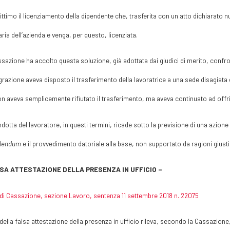
egittimo il licenziamento della dipendente che, trasferita con un atto dichiarato 
aria dell’azienda e venga, per questo, licenziata.
sazione ha accolto questa soluzione, già adottata dai giudici di merito, confr
grazione aveva disposto il trasferimento della lavoratrice a una sede disagiata 
n aveva semplicemente rifiutato il trasferimento, ma aveva continuato ad offrir
dotta del lavoratore, in questi termini, ricade sotto la previsione di una azione 
lendum
e il provvedimento datoriale alla base, non supportato da ragioni giusti
LSA ATTESTAZIONE DELLA PRESENZA IN UFFICIO –
di Cassazione, sezione Lavoro, sentenza 11 settembre 2018 n. 22075
i della falsa attestazione della presenza in ufficio rileva, secondo la Cassazione