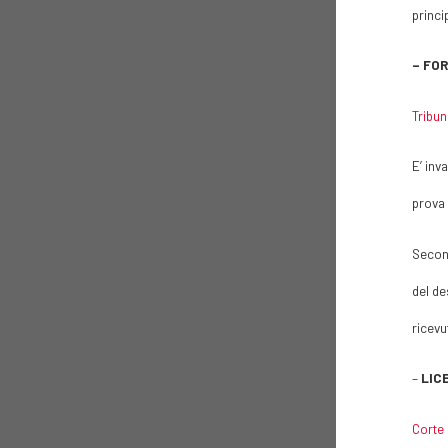
princi
– FO
Tribun
E’ inv
prova 
Second
del de
ricevu
–
LIC
Corte 