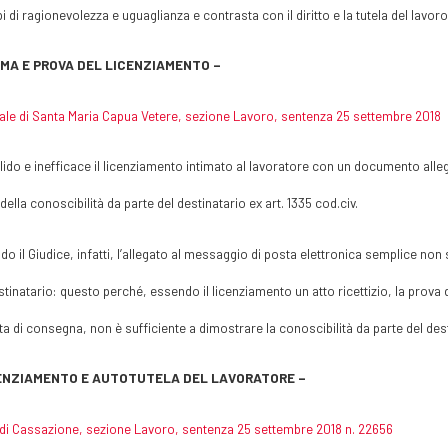
pi di ragionevolezza e uguaglianza e contrasta con il diritto e la tutela del lavoro 
RMA E PROVA DEL LICENZIAMENTO –
ale di Santa Maria Capua Vetere, sezione Lavoro, sentenza 25 settembre 2018
alido e inefficace il licenziamento intimato al lavoratore con un documento alle
della conoscibilità da parte del destinatario ex art. 1335 cod.civ.
o il Giudice, infatti, l’allegato al messaggio di posta elettronica semplice no
stinatario: questo perché, essendo il licenziamento un atto ricettizio, la prova d
ta di consegna, non è sufficiente a dimostrare la conoscibilità da parte del dest
ENZIAMENTO E AUTOTUTELA DEL LAVORATORE –
di Cassazione, sezione Lavoro, sentenza 25 settembre 2018 n. 22656