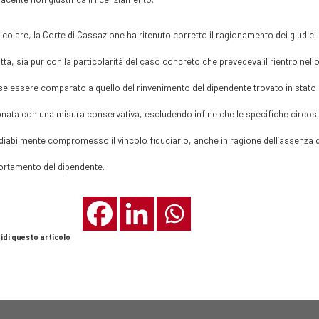
ticolare, la Corte di Cassazione ha ritenuto corretto il ragionamento dei giudici 
ta, sia pur con la particolarità del caso concreto che prevedeva il rientro nell
e essere comparato a quello del rinvenimento del dipendente trovato in stato d
nata con una misura conservativa, escludendo infine che le specifiche circosta
diabilmente compromesso il vincolo fiduciario, anche in ragione dell’assenza di 
rtamento del dipendente.
idi questo articolo