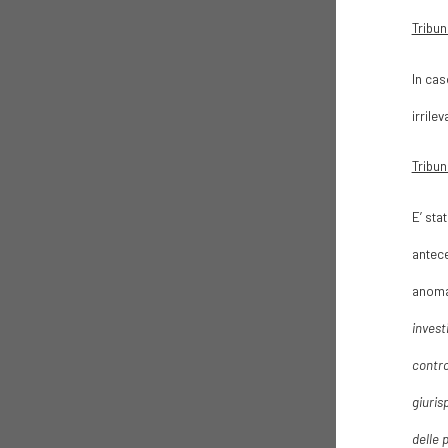
Tribun
In cas
irrile
Tribun
E’ sta
antece
anomal
invest
contro
giuris
delle 