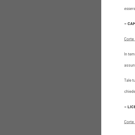
essere
– CAM
Corte 
In tem
assunt
Tale t
chiede
– LIC
Corte 