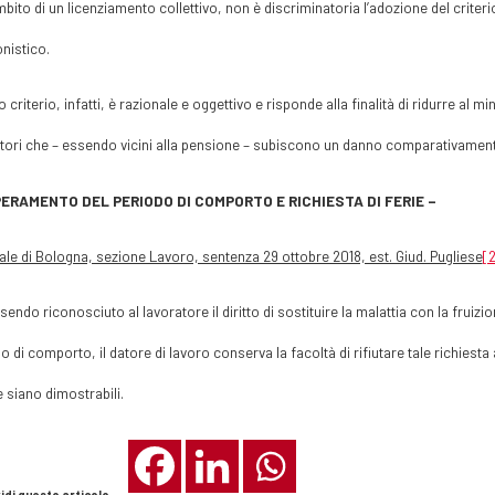
mbito di un licenziamento collettivo, non è discriminatoria l’adozione del criter
nistico.
 criterio, infatti, è razionale e oggettivo e risponde alla finalità di ridurre al 
tori che – essendo vicini alla pensione – subiscono un danno comparativamen
ERAMENTO DEL PERIODO DI COMPORTO E RICHIESTA DI FERIE –
ale di Bologna, sezione Lavoro, sentenza 29 ottobre 2018, est. Giud. Pugliese
[2
sendo riconosciuto al lavoratore il diritto di sostituire la malattia con la frui
o di comporto, il datore di lavoro conserva la facoltà di rifiutare tale richiesta
 siano dimostrabili.
idi questo articolo