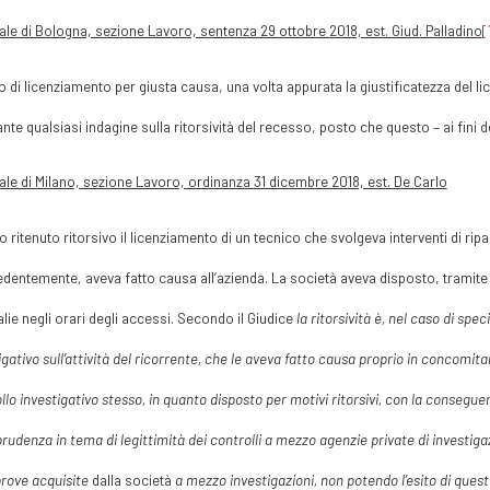
ale di Bologna, sezione Lavoro, sentenza 29 ottobre 2018, est. Giud. Palladino
[
o di licenziamento per giusta causa, una volta appurata la giustificatezza del l
vante qualsiasi indagine sulla ritorsività del recesso, posto che questo – ai fi
ale di Milano, sezione Lavoro, ordinanza 31 dicembre 2018, est. De Carlo
to ritenuto ritorsivo il licenziamento di un tecnico che svolgeva interventi di 
dentemente, aveva fatto causa all’azienda. La società aveva disposto, tramite
ie negli orari degli accessi. Secondo il Giudice
la ritorsività è, nel caso di sp
igativo sull’attività del ricorrente, che le aveva fatto causa proprio in concomitan
llo investigativo stesso, in quanto disposto per motivi ritorsivi, con la conseguent
prudenza in tema di legittimità dei controlli a mezzo agenzie private di investig
prove acquisite
dalla società
a mezzo investigazioni, non potendo l’esito di queste 