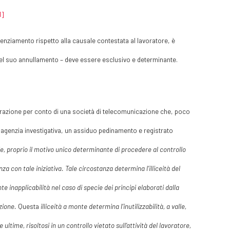
1]
icenziamento rispetto alla causale contestata al lavoratore, è
ni del suo annullamento – deve essere esclusivo e determinante.
riparazione per conto di una società di telecomunicazione che, poco
 agenzia investigativa, un assiduo pedinamento e registrato
ecie, proprio il motivo unico determinante di procedere al controllo
za con tale iniziativa. Tale circostanza determina l’illiceità del
e inapplicabilità nel caso di specie dei principi elaborati dalla
azione.
Questa
illiceità a monte determina l’inutilizzabilità, a valle,
ultime, risoltosi in un controllo vietato sull’attività del lavoratore,