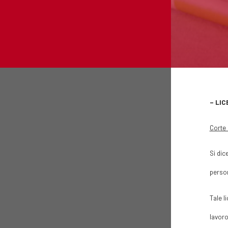
– LI
Corte 
Si dic
person
Tale l
lavoro