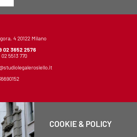
gora, 4 20122 Milano
9 02 3652 2576
 02 5513 770
o@studiolegalerosiello.it
736690152
COOKIE & POLICY