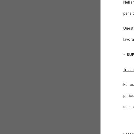
Nell’a
pensio
Questo
lavora
– SUP
Tribun
Pur es
period
queste
Condiv