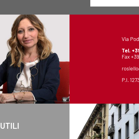
Via Pod
Tel.
+3
Fax +39
rosiell
P.I. 12
 UTILI