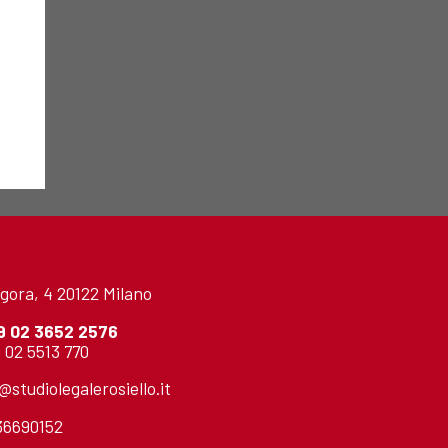
gora, 4 20122 Milano
9 02 3652 2576
 02 5513 770
o@studiolegalerosiello.it
736690152