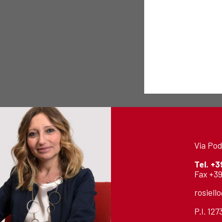
Via Pod
Tel.
+3
Fax +39
rosiell
P.I. 12