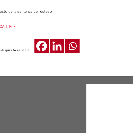
 testo della sentenza per esteso
CA IL PDF
idi questo articolo