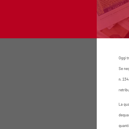
Oggi t
Se neg
n. 234
retrib
La qua
dequal
quanti