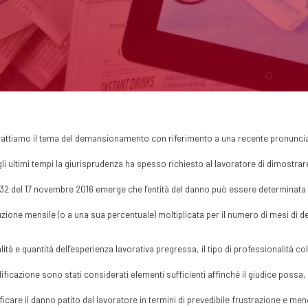
rattiamo il tema del demansionamento con riferimento a una recente pronuncia
li ultimi tempi la giurisprudenza ha spesso richiesto al lavoratore di dimostra
32 del 17 novembre 2016 emerge che l’entità del danno può essere determinata d
uzione mensile (o a una sua percentuale) moltiplicata per il numero di mesi d
lità e quantità dell’esperienza lavorativa pregressa, il tipo di professionalità co
ificazione sono stati considerati elementi sufficienti affinché il giudice possa
ficare il danno patito dal lavoratore in termini di prevedibile frustrazione e me