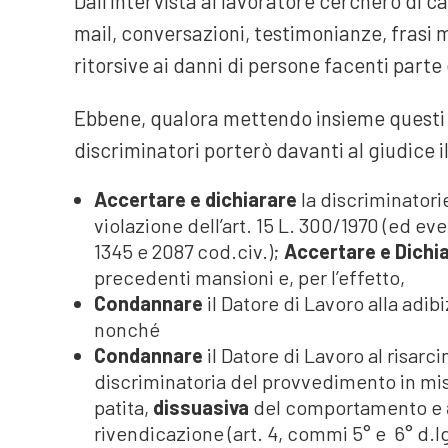
Dall’intervista al lavoratore cercherò di c
mail, conversazioni, testimonianze, frasi
ritorsive ai danni di persone facenti parte 
Ebbene, qualora mettendo insieme questi e
discriminatori porterò davanti al giudice i
Accertare e dichiarare
la discriminatori
violazione dell’art. 15 L. 300/1970 (ed e
1345 e 2087 cod.civ.);
Accertare e Dichi
precedenti mansioni e, per l’effetto,
Condannare
il Datore di Lavoro alla adib
nonché
Condannare
il Datore di Lavoro al risar
discriminatoria del provvedimento in mi
patita,
dissuasiva
del comportamento e
rivendicazione (art. 4, commi 5° e 6° d.l