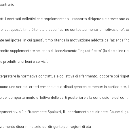
ontrario.
atti i contratti collettivi che regolamentano il rapporto dirigenziale prevedono
zienda, quest’ultima è tenuta a specificarne contestualmente la motivazione”, 
nte nell’ipotesi in cui quest’ultimo ritenga la motivazione addotta dall’azienda “no
ennità supplementare nel caso di licenziamento “ingiustificato” (la disciplina ric
e produttrici di beni e servizi).
nterpretare la normativa contrattuale collettiva di riferimento, occorre poi rispetta
duano una serie di criteri ermeneutici ordinati gerarchicamente: in particolare, il cr
io del comportamento effettivo delle parti posteriore alla conclusione del contratt
rgomento v. più diffusamente Spalazzi, Il licenziamento del dirigete. Cause di gius
enziamento discriminatorio del dirigente per ragioni di età