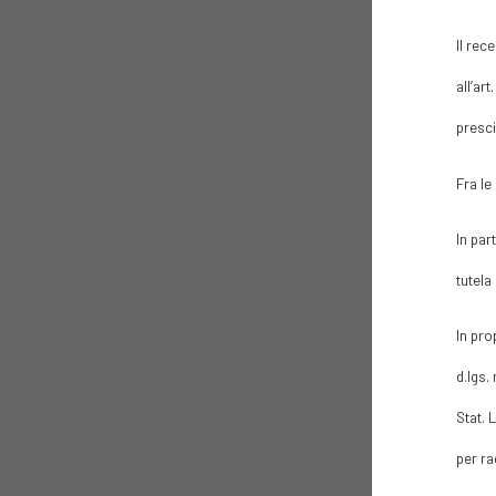
Il rec
all’art
presci
Fra le
In par
tutela
In pro
d.lgs.
Stat. 
per ra