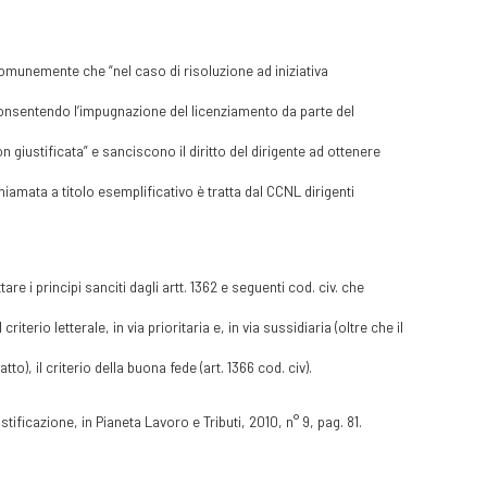
 comunemente che “nel caso di risoluzione ad iniziativa
consentendo l’impugnazione del licenziamento da parte del
n giustificata” e sanciscono il diritto del dirigente ad ottenere
hiamata a titolo esemplificativo è tratta dal CCNL dirigenti
re i principi sanciti dagli artt. 1362 e seguenti cod. civ. che
iterio letterale, in via prioritaria e, in via sussidiaria (oltre che il
o), il criterio della buona fede (art. 1366 cod. civ).
tificazione, in Pianeta Lavoro e Tributi, 2010, n° 9, pag. 81.