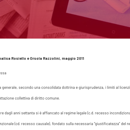
nalisa Rosiello e Orsola Razzolini, maggio 2011
ssa
ea generale, secondo una consolidata dottrina e giurisprudenza, i limiti al licenz
ttazione collettiva di diritto comune.
ire dagli anni settanta si è affiancato al regime legale (c.d. recesso incondizionat
zionale (cd. recesso causale), fondato sulla necessaria “giustificatezza” del neg