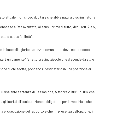
stato attuale, non si può dubitare che abbia natura discriminatoria
onnesse all’età avanzata, ai sensi, prima di tutto, degli artt. 2 e 4,
etta a causa “dell’età”.
e in base alla giurisprudenza comunitaria, deve essere accolta
nta è unicamente “l’effetto pregiudizievole che discende da atti e
ne di chi adotta, pongano il destinatario in una posizione di
 più risalente sentenza di Cassasione, 5 febbraio 1998, n. 1197 che,
, gli iscritti all’assicurazione obbligatoria per la vecchiaia che
la prosecuzione del rapporto e che, in presenza dell’opzione, il