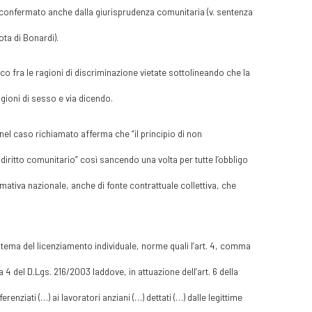
 è confermato anche dalla giurisprudenza comunitaria (v. sentenza
ta di Bonardi).
ico fra le ragioni di discriminazione vietate sottolineando che la
agioni di sesso e via dicendo.
 nel caso richiamato afferma che “il principio di non
diritto comunitario” così sancendo una volta per tutte l’obbligo
rmativa nazionale, anche di fonte contrattuale collettiva, che
 tema del licenziamento individuale, norme quali l’art. 4, comma
 4 del D.Lgs. 216/2003 laddove, in attuazione dell’art. 6 della
erenziati (…) ai lavoratori anziani (…) dettati (…) dalle legittime