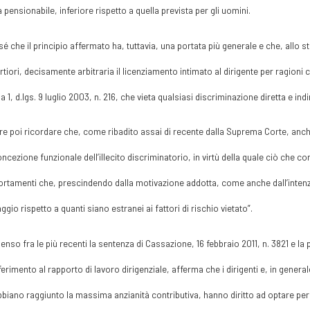
tà pensionabile, inferiore rispetto a quella prevista per gli uomini.
sé che il principio affermato ha, tuttavia, una portata più generale e che, allo 
ortiori, decisamente arbitraria il licenziamento intimato al dirigente per ragioni c
1, d.lgs. 9 luglio 2003, n. 216, che vieta qualsiasi discriminazione diretta e indir
e poi ricordare che, come ribadito assai di recente dalla Suprema Corte, anch
ncezione funzionale dell’illecito discriminatorio, in virtù della quale ciò che co
tamenti che, prescindendo dalla motivazione addotta, come anche dall’intenzio
ggio rispetto a quanti siano estranei ai fattori di rischio vietato”.
 senso fra le più recenti la sentenza di Cassazione, 16 febbraio 2011, n. 3821 e la
ferimento al rapporto di lavoro dirigenziale, afferma che i dirigenti e, in generale
biano raggiunto la massima anzianità contributiva, hanno diritto ad optare per 