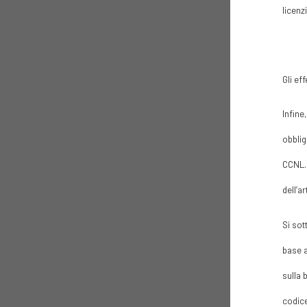
licenz
Gli ef
Infine
obblig
CCNL. 
dell’a
Si sot
base a
sulla 
codice 