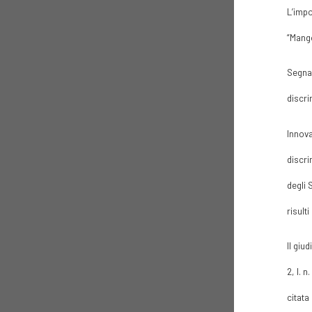
L’impo
“Mango
Segnat
discri
Innova
discri
degli 
risult
Il giu
2, l. 
citata