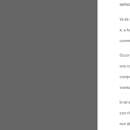
dell’e
Va da 
e, a f
comma 
Occorr
una co
compor
svanta
In tal
con ri
non ab