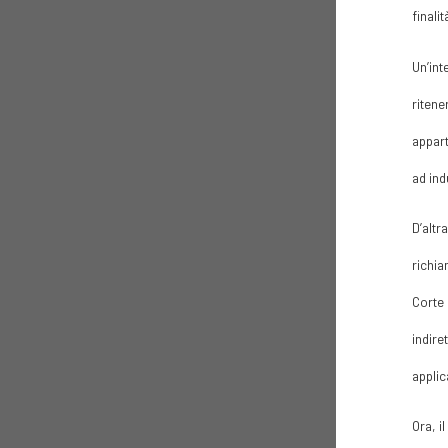
finali
Un’int
ritene
appart
ad ind
D’altr
richia
Corte 
indire
applic
Ora, i