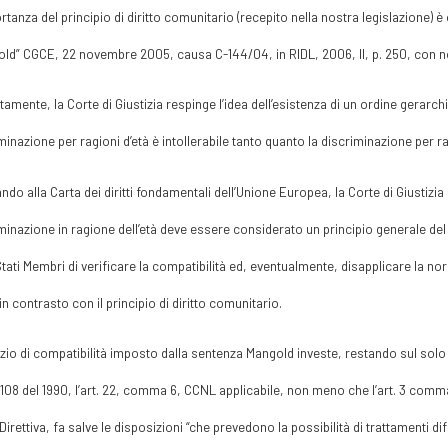
rtanza del principio di diritto comunitario (recepito nella nostra legislazione)
ld” CGCE, 22 novembre 2005, causa C-144/04, in RIDL, 2006, II, p. 250, con no
amente, la Corte di Giustizia respinge l’idea dell’esistenza di un ordine gerarch
minazione per ragioni d’età è intollerabile tanto quanto la discriminazione per r
ndo alla Carta dei diritti fondamentali dell’Unione Europea, la Corte di Giustizia
minazione in ragione dell’età deve essere considerato un principio generale del 
Stati Membri di verificare la compatibilità ed, eventualmente, disapplicare la no
i in contrasto con il principio di diritto comunitario.
dizio di compatibilità imposto dalla sentenza Mangold investe, restando sul solo
n. 108 del 1990, l’art. 22, comma 6, CCNL applicabile, non meno che l’art. 3 comma
 Direttiva, fa salve le disposizioni “che prevedono la possibilità di trattamenti diff