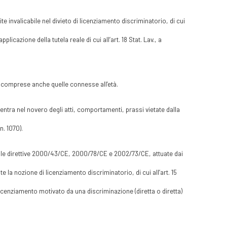
te invalicabile nel divieto di licenziamento discriminatorio, di cui
plicazione della tutela reale di cui all’art. 18 Stat. Lav., a
ggi comprese anche quelle connesse all’età.
rientra nel novero degli atti, comportamenti, prassi vietate dalla
n. 1070).
dalle direttive 2000/43/CE, 2000/78/CE e 2002/73/CE, attuate dai
e la nozione di licenziamento discriminatorio, di cui all’art. 15
licenziamento motivato da una discriminazione (diretta o diretta)