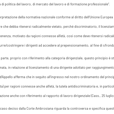
tà di politica del lavoro, di mercato del lavoro e di formazione professionale”.
erpretazione della normativa nazionale conforme al diritto dell’Unione Europea
re che debba ritenersi radicalmente vietato, perché discriminatorio, il licenziam
enenza, motivato da ragioni connesse all’età, così come deve ritenersi radical
urre/costringere i dirigenti ad accedere al prepensionamento, al fine di sfrondare
a parte, proprio con riferimento alla categoria dirigenziale, questo principio è s
mata, in relazione al licenziamento di una dirigente adottato per raggiungimento d
d’Appello afferma che in seguito all’ingresso nel nostro ordinamento del princip
tta) per ragioni connesse anche all’età, la tutela antidiscriminatoria e, in particol
azione anche con riferimento al rapporto di lavoro dirigenziale (Cass., 25 lugli
l caso deciso dalla Corte Ambrosiana riguarda la controversa e specifica quest