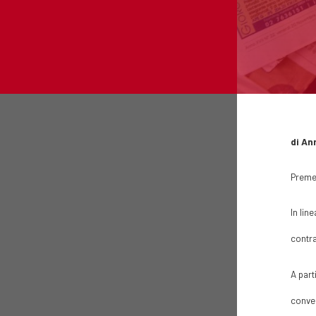
di An
Preme
In lin
contra
A part
conven