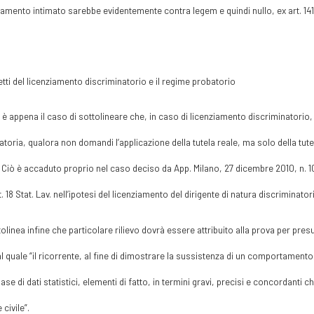
iamento intimato sarebbe evidentemente contra legem e quindi nullo, ex art. 1418
fetti del licenziamento discriminatorio e il regime probatorio
, è appena il caso di sottolineare che, in caso di licenziamento discriminatorio, il d
atoria, qualora non domandi l’applicazione della tutela reale, ma solo della tutela 
Ciò è accaduto proprio nel caso deciso da App. Milano, 27 dicembre 2010, n. 1070
rt. 18 Stat. Lav. nell’ipotesi del licenziamento del dirigente di natura discriminator
tolinea infine che particolare rilievo dovrà essere attribuito alla prova per presu
l quale “il ricorrente, al fine di dimostrare la sussistenza di un comportament
base di dati statistici, elementi di fatto, in termini gravi, precisi e concordanti 
civile”.