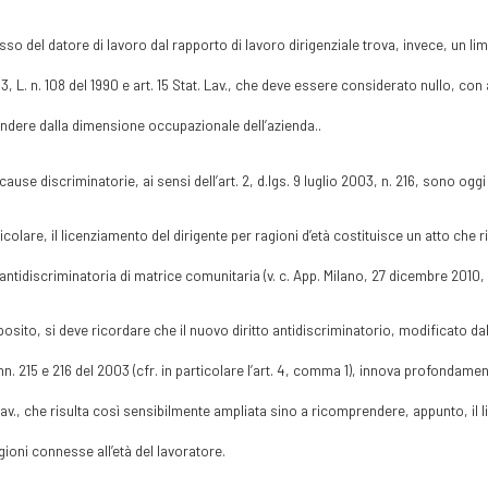
esso del datore di lavoro dal rapporto di lavoro dirigenziale trova, invece, un limi
. 3, L. n. 108 del 1990 e art. 15 Stat. Lav., che deve essere considerato nullo, con ap
ndere dalla dimensione occupazionale dell’azienda..
 cause discriminatorie, ai sensi dell’art. 2, d.lgs. 9 luglio 2003, n. 216, sono o
ticolare, il licenziamento del dirigente per ragioni d’età costituisce un atto che 
 antidiscriminatoria di matrice comunitaria (v. c. App. Milano, 27 dicembre 2010, 
posito, si deve ricordare che il nuovo diritto antidiscriminatorio, modificato 
 nn. 215 e 216 del 2003 (cfr. in particolare l’art. 4, comma 1), innova profondament
Lav., che risulta così sensibilmente ampliata sino a ricomprendere, appunto, il 
gioni connesse all’età del lavoratore.