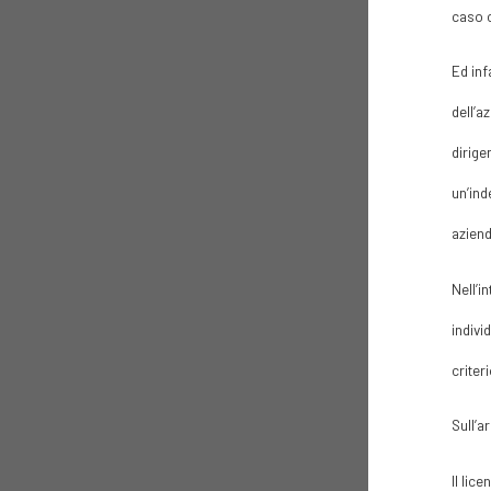
caso c
Ed inf
dell’a
dirige
un’ind
aziend
Nell’i
indivi
criter
Sull’a
Il lic