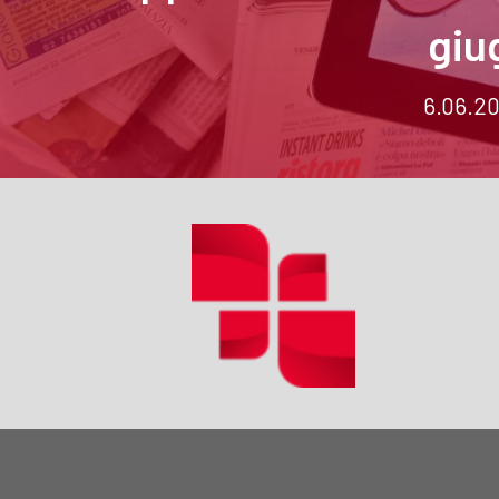
giu
6.06.2