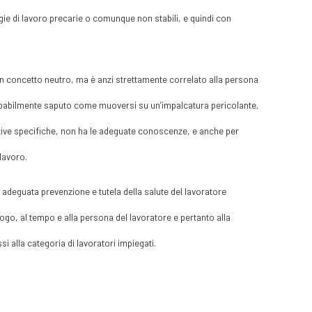
ogie di lavoro precarie o comunque non stabili, e quindi con
 è un concetto neutro, ma è anzi strettamente correlato alla persona
robabilmente saputo come muoversi su un’impalcatura pericolante,
ettive specifiche, non ha le adeguate conoscenze, e anche per
lavoro.
a adeguata prevenzione e tutela della salute del lavoratore
ogo, al tempo e alla persona del lavoratore e pertanto alla
ssi alla categoria di lavoratori impiegati.