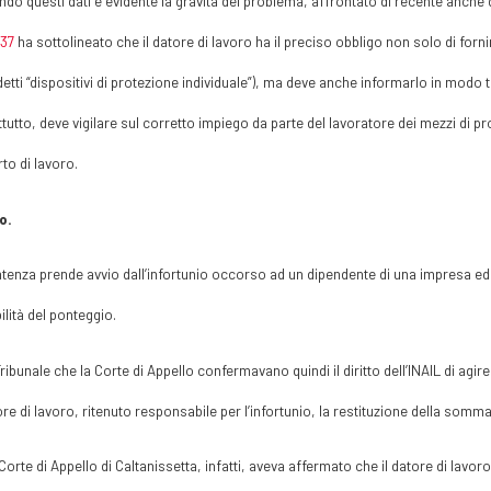
do questi dati è evidente la gravità del problema, affrontato di recente anche 
437
ha sottolineato che il datore di lavoro ha il preciso obbligo non solo di forni
etti “dispositivi di protezione individuale”), ma deve anche informarlo in modo te
tutto, deve vigilare sul corretto impiego da parte del lavoratore dei mezzi di prote
to di lavoro.
o.
tenza prende avvio dall’infortunio occorso ad un dipendente di una impresa edil
bilità del ponteggio.
 Tribunale che la Corte di Appello confermavano quindi il diritto dell’INAIL di agir
ore di lavoro, ritenuto responsabile per l’infortunio, la restituzione della somma
 Corte di Appello di Caltanissetta, infatti, aveva affermato che il datore di lavoro