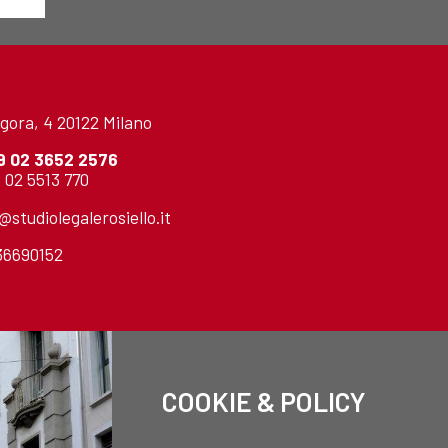
gora, 4 20122 Milano
9 02 3652 2576
 02 5513 770
o@studiolegalerosiello.it
736690152
COOKIE & POLICY