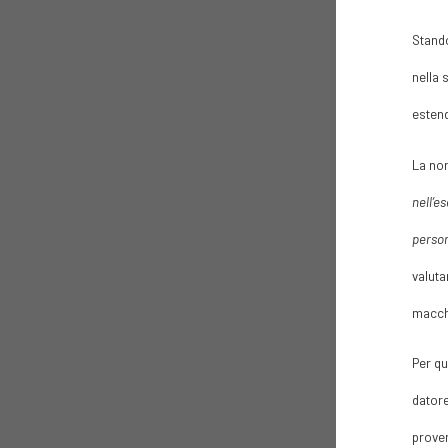
Stando
nella 
estend
La nor
nell’e
person
valuta
macchi
Per qu
datore
proven