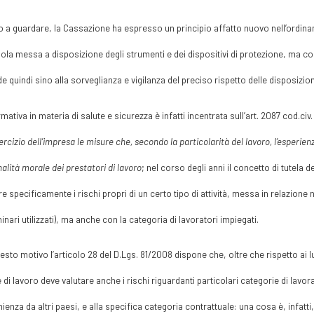
 a guardare, la Cassazione ha espresso un principio affatto nuovo nell’ordinam
sola messa a disposizione degli strumenti e dei dispositivi di protezione, ma 
e quindi sino alla sorveglianza e vigilanza del preciso rispetto delle disposizion
mativa in materia di salute e sicurezza è infatti incentrata sull’art. 2087 cod.ci
sercizio dell’impresa le misure che, secondo la particolarità del lavoro, l’esperienz
alità morale dei prestatori di lavoro
; nel corso degli anni il concetto di tutela
re specificamente i rischi propri di un certo tipo di attività, messa in relazione
nari utilizzati), ma anche con la categoria di lavoratori impiegati.
esto motivo l’articolo 28 del D.Lgs. 81/2008 dispone che, oltre che rispetto ai luo
 di lavoro deve valutare anche i rischi riguardanti particolari categorie di lavorat
ienza da altri paesi, e alla specifica categoria contrattuale: una cosa è, infatti,