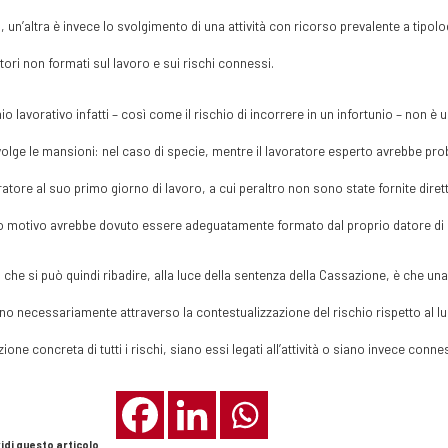
 un’altra è invece lo svolgimento di una attività con ricorso prevalente a tipol
tori non formati sul lavoro e sui rischi connessi.
chio lavorativo infatti – così come il rischio di incorrere in un infortunio – non
olge le mansioni: nel caso di specie, mentre il lavoratore esperto avrebbe p
oratore al suo primo giorno di lavoro, a cui peraltro non sono state fornite dir
 motivo avrebbe dovuto essere adeguatamente formato dal proprio datore di 
 che si può quindi ribadire, alla luce della sentenza della Cassazione, è che un
o necessariamente attraverso la contestualizzazione del rischio rispetto al lu
zione concreta di tutti i rischi, siano essi legati all’attività o siano invece conne
idi questo articolo