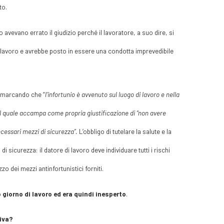
to.
 avevano errato il giudizio perché il lavoratore, a suo dire, si
i lavoro e avrebbe posto in essere una condotta imprevedibile
rimarcando che “
l’infortunio è avvenuto sul luogo di lavoro e nella
, il quale accampa come propria giustificazione di “non avere
ecessari mezzi di sicurezza”.
L’obbligo di tutelare la salute e la
i sicurezza: il datore di lavoro deve individuare tutti i rischi
o dei mezzi antinfortunistici forniti.
o giorno di lavoro ed era quindi inesperto
.
tiva?