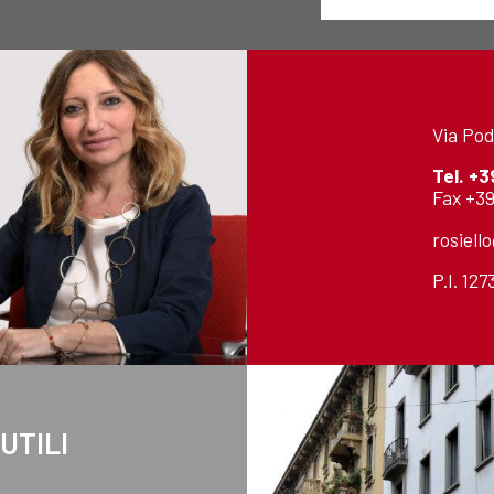
Via Pod
Tel.
+3
Fax +39
rosiell
P.I. 12
 UTILI