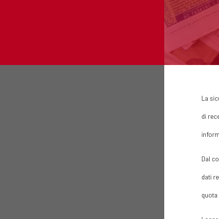
La sic
di rec
inform
Dal co
dati r
quota 