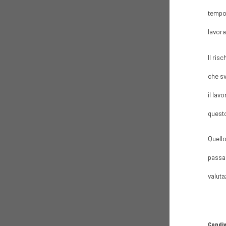
tempo,
lavora
Il ris
che sv
il lav
questo
Quello
passan
valuta
Condiv