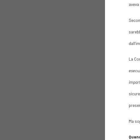
aveva 
Second
sarebb
dall’i
La Cor
esecuz
impart
sicure
presen
Ma sop
Quand