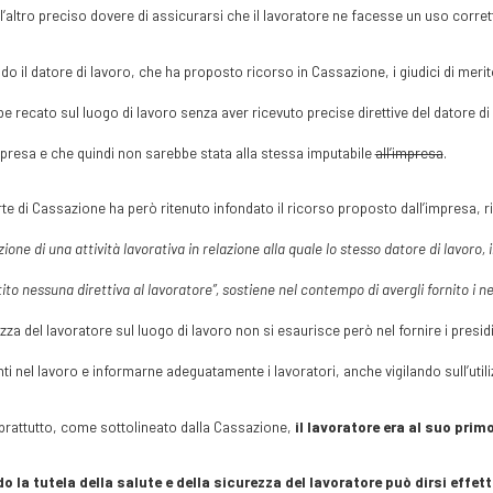
l’altro preciso dovere di assicurarsi che il lavoratore ne facesse un uso corret
o il datore di lavoro, che ha proposto ricorso in Cassazione, i giudici di merito
e recato sul luogo di lavoro senza aver ricevuto precise direttive del datore d
mpresa e che quindi non sarebbe stata alla stessa imputabile
all’impresa
.
te di Cassazione ha però ritenuto infondato il ricorso proposto dall’impresa, 
ione di una attività lavorativa in relazione alla quale lo stesso datore di lavoro
ito nessuna direttiva al lavoratore”, sostiene nel contempo di avergli fornito i n
zza del lavoratore sul luogo di lavoro non si esaurisce però nel fornire i presidi d
ti nel lavoro e informarne adeguatamente i lavoratori, anche vigilando sull’utilizz
rattutto, come sottolineato dalla Cassazione,
il lavoratore era al suo prim
o la tutela della salute e della sicurezza del lavoratore può dirsi effet