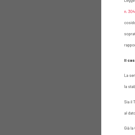
Leggen
n. 30
cosidd
soprat
rappor
Il cas
La sen
la sta
Sia il
al dat
Già la