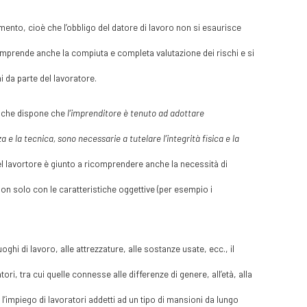
ento, cioè che l’obbligo del datore di lavoro non si esaurisce
comprende anche la compiuta e completa valutazione dei rischi e si
i da parte del lavoratore.
v. che dispone che
l’imprenditore è tenuto ad adottare
a e la tecnica, sono necessarie a tutelare l’integrità fisica e la
 del lavortore è giunto a ricomprendere anche la necessità di
 non solo con le caratteristiche oggettive (per esempio i
ghi di lavoro, alle attrezzature, alle sostanze usate, ecc., il
ori, tra cui quelle connesse alle differenze di genere, all’età, alla
 l’impiego di lavoratori addetti ad un tipo di mansioni da lungo