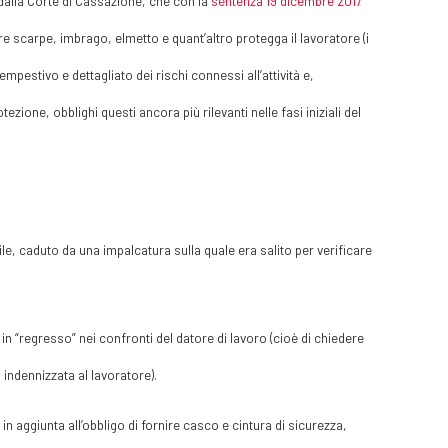
dalla Corte di Cassazione, che con la
sentenza 19 dicembre 2017
re scarpe, imbrago, elmetto e quant’altro protegga il lavoratore (i
mpestivo e dettagliato dei rischi connessi all’attività e,
zione, obblighi questi ancora più rilevanti nelle fasi iniziali del
e, caduto da una impalcatura sulla quale era salito per verificare
e in “regresso” nei confronti del datore di lavoro (cioè di chiedere
 indennizzata al lavoratore).
 in aggiunta all’obbligo di fornire casco e cintura di sicurezza,