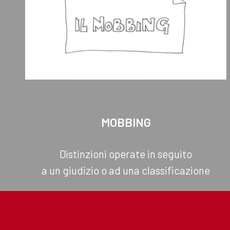
MOBBING
Distinzioni operate in seguito
a un giudizio o ad una classificazione