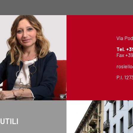
Via Pod
Tel.
+3
Fax +39
rosiell
P.I. 12
 UTILI