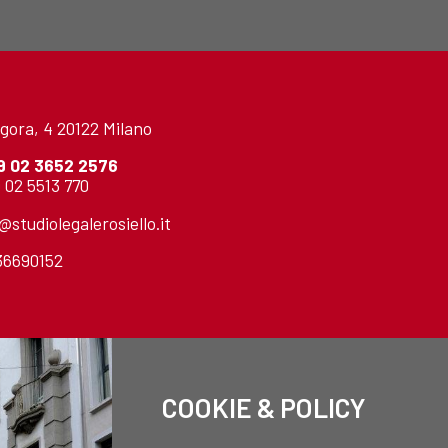
gora, 4 20122 Milano
9 02 3652 2576
 02 5513 770
o@studiolegalerosiello.it
736690152
COOKIE & POLICY