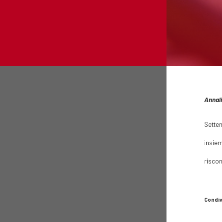
Annali
Settem
insiem
riscon
Condiv