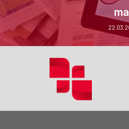
ma
22.03.2