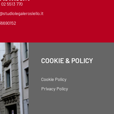
 02 5513 770
o@studiolegalerosiello.it
736690152
COOKIE & POLICY
Cookie Policy
Privacy Policy