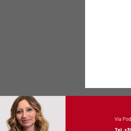
Via Pod
Tel.
+3