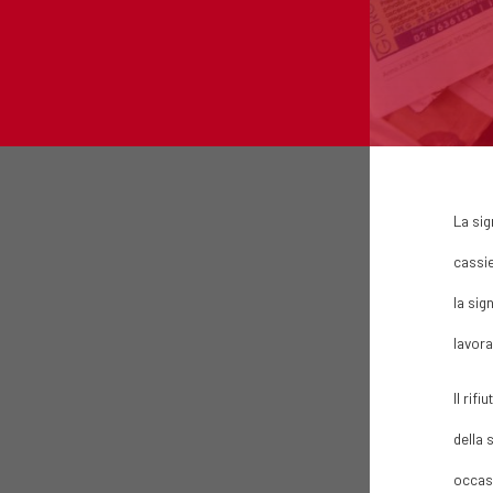
La sig
cassie
la sig
lavora
Il rif
della 
occasi