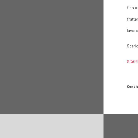
fino a
fratte
lavoro
Scari
SCARI
Condiv