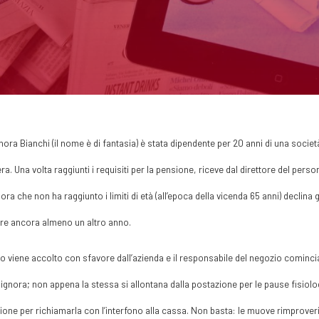
nora Bianchi (il nome è di fantasia) è stata dipendente per 20 anni di una soci
ra. Una volta raggiunti i requisiti per la pensione, riceve dal direttore del perso
nora che non ha raggiunto i limiti di età (all’epoca della vicenda 65 anni) declin
re ancora almeno un altro anno.
iuto viene accolto con sfavore dall’azienda e il responsabile del negozio cominc
signora; non appena la stessa si allontana dalla postazione per le pause fisiol
one per richiamarla con l’interfono alla cassa. Non basta: le muove rimproveri i