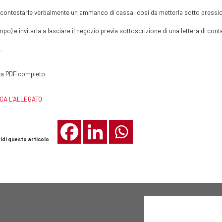
 contestarle verbalmente un ammanco di cassa, così da metterla sotto pressione
mpo) e invitarla a lasciare il negozio previa sottoscrizione di una lettera di co
.
ca PDF completo
CA L’ALLEGATO
idi questo articolo