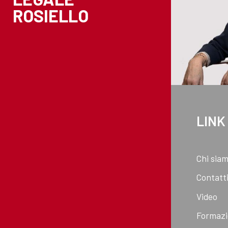
ROSIELLO
LINK
Chi sia
Contatt
Video
Formaz