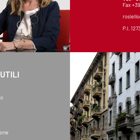
Fax +39
rosiell
P.I. 12
 UTILI
mo
i
ione