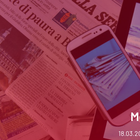
M
18.03.2