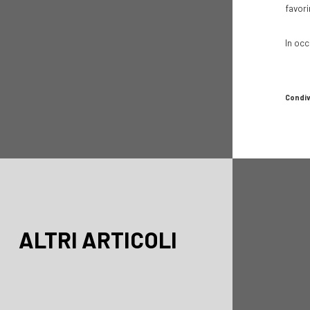
favorir
In occ
Condiv
ALTRI ARTICOLI