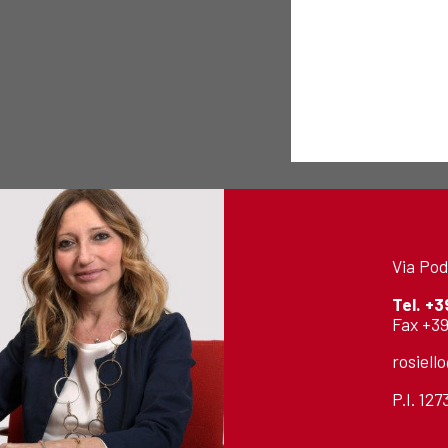
Via Pod
Tel.
+3
Fax +39
rosiell
P.I. 12