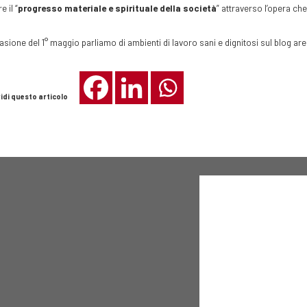
e il “
progresso materiale e spirituale della società
” attraverso l’opera ch
asione del 1° maggio parliamo di ambienti di lavoro sani e dignitosi sul blog ar
idi questo articolo