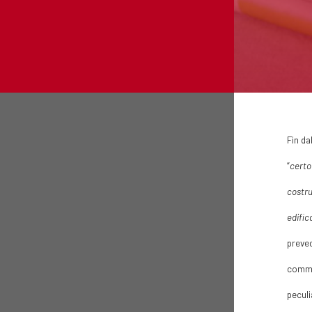
Fin da
“
certo 
costru
edific
preved
comma)
peculi