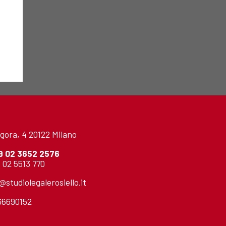
gora, 4 20122 Milano
9 02 3652 2576
 02 5513 770
o@studiolegalerosiello.it
736690152